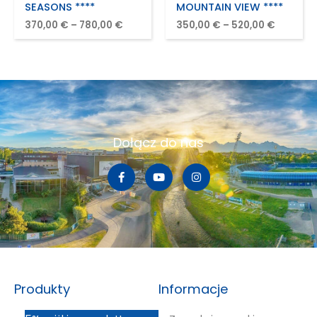
SEASONS ****
MOUNTAIN VIEW ****
370,00
€
–
780,00
€
350,00
€
–
520,00
€
Dołącz do nas
Produkty
Informacje