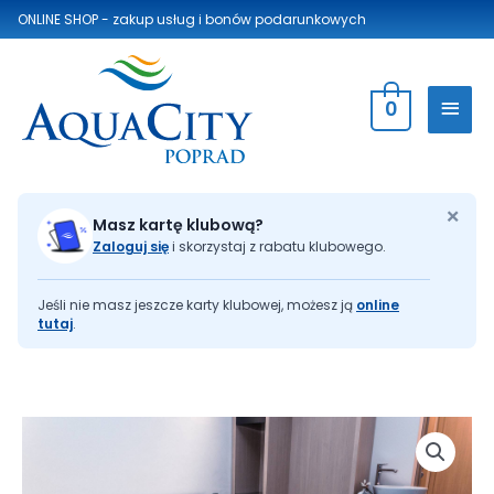
ONLINE SHOP - zakup usług
i bonów podarunkowych
0
×
Masz kartę klubową?
Zaloguj się
i skorzystaj z rabatu klubowego.
Jeśli nie masz jeszcze karty klubowej, możesz ją
online
tutaj
.