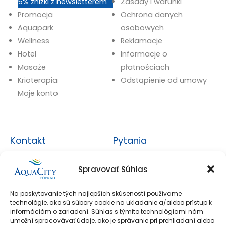
5% zniżki z newsletterem
Zasady i warunki
Promocja
Ochrona danych
Aquapark
osobowych
Wellness
Reklamacje
Hotel
Informacje o
Masaże
płatnościach
Krioterapia
Odstąpienie od umowy
Moje konto
Kontakt
Pytania
+421 527 851 111
Najczęściej zadawane
Spravovať Súhlas
pytania
eshop@aquacity.sk
Moje konto
Na poskytovanie tých najlepších skúseností používame
AquaCity Poprad
technológie, ako sú súbory cookie na ukladanie a/alebo prístup k
informáciám o zariadení. Súhlas s týmito technológiami nám
Športová 1397/1 05801
Skontaktuj Się Z
umožní spracovávať údaje, ako je správanie pri prehliadaní alebo
Nami