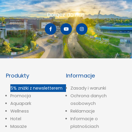
Dołącz do nas
Produkty
Informacje
5% zniżki z newsletterem
Zasady i warunki
Promocja
Ochrona danych
Aquapark
osobowych
Wellness
Reklamacje
Hotel
Informacje o
Masaże
płatnościach