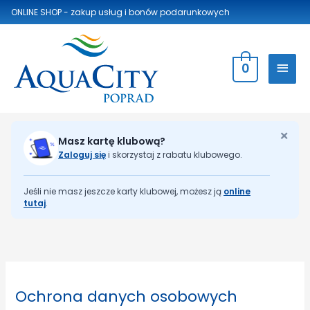
ONLINE SHOP - zakup usług
i bonów podarunkowych
0
×
Masz kartę klubową?
Zaloguj się
i skorzystaj z rabatu klubowego.
Jeśli nie masz jeszcze karty klubowej, możesz ją
online
tutaj
.
Ochrona danych osobowych