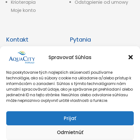
Krioterapia
Odstąpienie od umowy
Moje konto
Kontakt
Pytania
+421 527 851 111
Najczęściej zadawane
Spravovať Súhlas
pytania
eshop@aquacity.sk
Moje konto
Na poskytovanie tých najlepších skúseností používame
AquaCity Poprad
technológie, ako sú súbory cookie na ukladanie a/alebo prístup k
informáciám o zariadení. Súhlas s týmito technológiami nám
Športová 1397/1 05801
Skontaktuj Się Z
umožní spracovávať údaje, ako je správanie pri prehliadaní alebo
Nami
Poprad
jedinečné ID na tejto stránke. Nesúhlas alebo odvolanie súhlasu
môže nepriaznivo ovplyvniť určité vlastnosti a funkcie.
Prijať
Odmietnúť
Copyright © 2026 ONLINE SHOP AquaCity Poprad