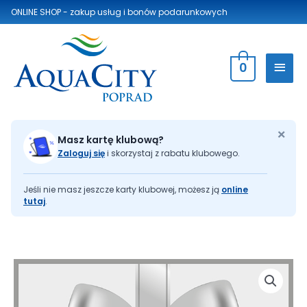
ONLINE SHOP - zakup usług
i bonów podarunkowych
0
×
Masz kartę klubową?
Zaloguj się
i skorzystaj z rabatu klubowego.
Jeśli nie masz jeszcze karty klubowej, możesz ją
online
tutaj
.