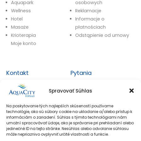
Aquapark
osobowych
Wellness
Reklamacje
Hotel
Informacje o
Masaże
płatnościach
Krioterapia
Odstąpienie od umowy
Moje konto
Kontakt
Pytania
+421 527 851 111
Najczęściej zadawane
Spravovať Súhlas
pytania
eshop@aquacity.sk
Moje konto
Na poskytovanie tých najlepších skúseností používame
AquaCity Poprad
technológie, ako sú súbory cookie na ukladanie a/alebo prístup k
informáciám o zariadení. Súhlas s týmito technológiami nám
Športová 1397/1 05801
Skontaktuj Się Z
umožní spracovávať údaje, ako je správanie pri prehliadaní alebo
Nami
Poprad
jedinečné ID na tejto stránke. Nesúhlas alebo odvolanie súhlasu
môže nepriaznivo ovplyvniť určité vlastnosti a funkcie.