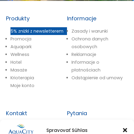
Produkty
Informacje
5% zniżki z newsletterem
Zasady i warunki
Promocja
Ochrona danych
Aquapark
osobowych
Wellness
Reklamacje
Hotel
Informacje o
Masaże
płatnościach
Krioterapia
Odstąpienie od umowy
Moje konto
Kontakt
Pytania
+421 527 851 111
Najczęściej zadawane
Spravovať Súhlas
pytania