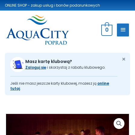
ONLINE SHOP - zakup usług
i bonów podarunkowych
0
×
Masz kartę klubową?
Zaloguj się
i skorzystaj z rabatu klubowego.
Jeśli nie masz jeszcze karty klubowej, możesz ją
online
tutaj
.