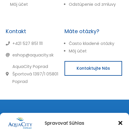
Môj účet
Odstúpenie od zmluvy
Kontakt
Máte otázky?
+421 527 851 111
Často kladené otázky
Môj účet
eshop@aquacity.sk
AquaCity Poprad
Kontaktujte Nás
Športová 1397/1 05801
Poprad
Spravovať Súhlas