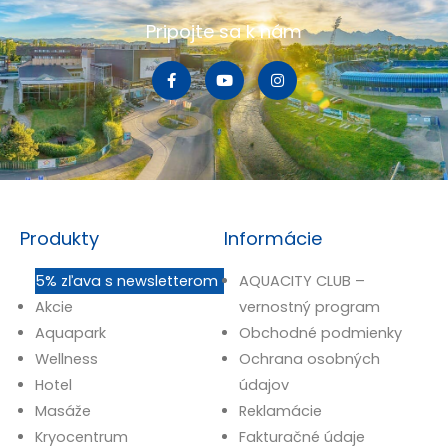
Pripojte sa k nám
Produkty
Informácie
5% zľava s newsletterom
AQUACITY CLUB –
Akcie
vernostný program
Aquapark
Obchodné podmienky
Wellness
Ochrana osobných
Hotel
údajov
Masáže
Reklamácie
Kryocentrum
Fakturačné údaje